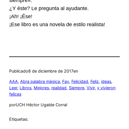
siempre».
¿Y éste? Le pregunta al ayudante.
¡Ah! ¡Ése!
¡Ese libro es una novela de estilo realista!
Publicado
8 de diciembre de 2017
en
AAA
, 
Abra palabra mágica
, 
Fav
, 
Felicidad
, 
Feliz
, 
ideas
, 
Leer
, 
Libros
, 
Mejores
, 
realidad
, 
Siempre
, 
Vivir
, 
y vivieron
felices
por
UCH Héctor Ugalde Corral
Etiquetas: