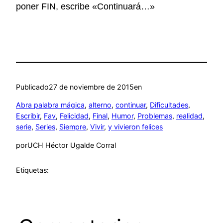
poner FIN, escribe «Continuará…»
Publicado
27 de noviembre de 2015
en
Abra palabra mágica
, 
alterno
, 
continuar
, 
Dificultades
, 
Escribir
, 
Fav
, 
Felicidad
, 
Final
, 
Humor
, 
Problemas
, 
realidad
, 
serie
, 
Series
, 
Siempre
, 
Vivir
, 
y vivieron felices
por
UCH Héctor Ugalde Corral
Etiquetas: