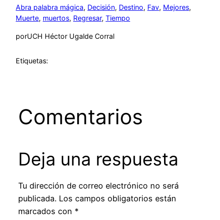
Abra palabra mágica
, 
Decisión
, 
Destino
, 
Fav
, 
Mejores
, 
Muerte
, 
muertos
, 
Regresar
, 
Tiempo
por
UCH Héctor Ugalde Corral
Etiquetas:
Comentarios
Deja una respuesta
Tu dirección de correo electrónico no será
publicada.
Los campos obligatorios están
marcados con
*