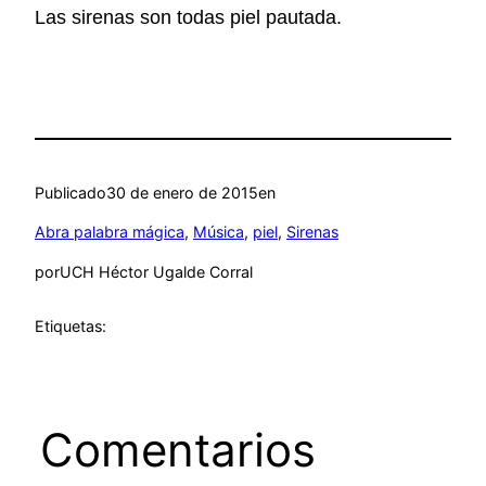
Las sirenas son todas piel pautada.
Publicado
30 de enero de 2015
en
Abra palabra mágica
, 
Música
, 
piel
, 
Sirenas
por
UCH Héctor Ugalde Corral
Etiquetas:
Comentarios