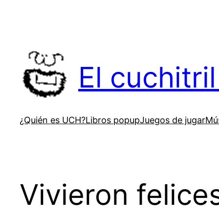
Saltar
al
contenido
El cuchitr
¿Quién es UCH?
Libros popup
Juegos de jugar
Mús
Vivieron felic