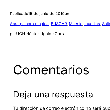
Publicado
15 de junio de 2019
en
Abra palabra mágica
, 
BUSCAR
, 
Muerte
, 
muertos
, 
Sali
por
UCH Héctor Ugalde Corral
Comentarios
Deja una respuesta
Tu dirección de correo electrónico no será pub