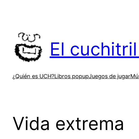
Saltar
al
contenido
El cuchitr
¿Quién es UCH?
Libros popup
Juegos de jugar
Mús
Vida extrema