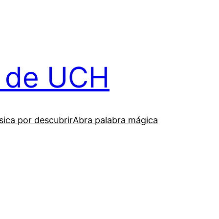
il de UCH
ica por descubrir
Abra palabra mágica