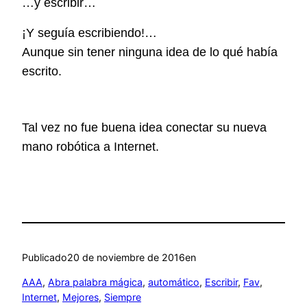
…y escribir…
¡Y seguía escribiendo!…
Aunque sin tener ninguna idea de lo qué había
escrito.
Tal vez no fue buena idea conectar su nueva
mano robótica a Internet.
Publicado
20 de noviembre de 2016
en
AAA
, 
Abra palabra mágica
, 
automático
, 
Escribir
, 
Fav
, 
Internet
, 
Mejores
, 
Siempre