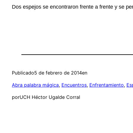
Dos espejos se encontraron frente a frente y se pe
Publicado
5 de febrero de 2014
en
Abra palabra mágica
, 
Encuentros
, 
Enfrentamiento
, 
Es
por
UCH Héctor Ugalde Corral