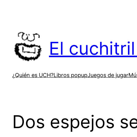
Saltar
al
contenido
El cuchitr
¿Quién es UCH?
Libros popup
Juegos de jugar
Mús
Dos espejos se