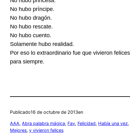
No hubo princesa.
No hubo príncipe.
No hubo dragón.
No hubo rescate.
No hubo cuento.
Solamente hubo realidad.
Por eso lo extraordinario fue que vivieron felices
para siempre.
Publicado
16 de octubre de 2013
en
AAA
, 
Abra palabra mágica
, 
Fav
, 
Felicidad
, 
Había una vez
, 
Mejores
, 
y vivieron felices