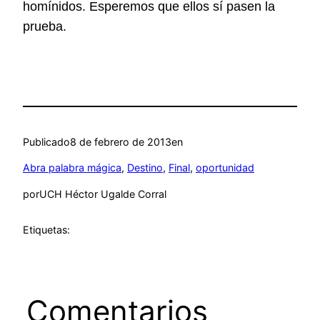
homínidos. Esperemos que ellos sí pasen la
prueba.
Publicado
8 de febrero de 2013
en
Abra palabra mágica
, 
Destino
, 
Final
, 
oportunidad
por
UCH Héctor Ugalde Corral
Etiquetas:
Comentarios