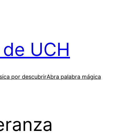
il de UCH
ica por descubrir
Abra palabra mágica
eranza