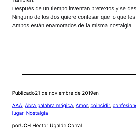
Después de un tiempo inventan pretextos y se des
Ninguno de los dos quiere confesar que lo que les
Ambos están enamorados de la misma nostalgia. 
Publicado
21 de noviembre de 2019
en
AAA
, 
Abra palabra mágica
, 
Amor
, 
coincidir
, 
confesion
lugar
, 
Nostalgia
por
UCH Héctor Ugalde Corral