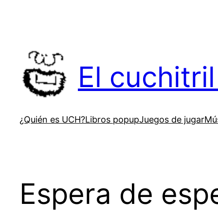
Saltar
al
contenido
El cuchitr
¿Quién es UCH?
Libros popup
Juegos de jugar
Mús
Espera de esp