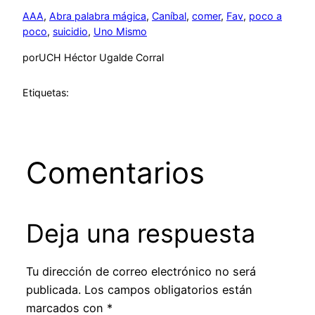
AAA
, 
Abra palabra mágica
, 
Caníbal
, 
comer
, 
Fav
, 
poco a
poco
, 
suicidio
, 
Uno Mismo
por
UCH Héctor Ugalde Corral
Etiquetas:
Comentarios
Deja una respuesta
Tu dirección de correo electrónico no será
publicada.
Los campos obligatorios están
marcados con
*