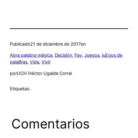
Publicado
21 de diciembre de 2017
en
Abra palabra mágica
, 
Decisión
, 
Fav
, 
Juegos
, 
juEgos de
palaBras
, 
Vida
, 
Vivir
por
UCH Héctor Ugalde Corral
Etiquetas:
Comentarios