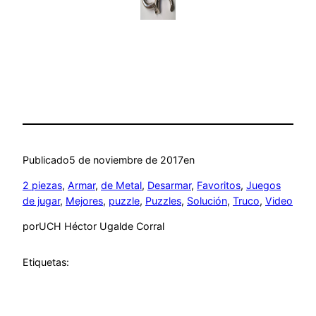
Publicado
5 de noviembre de 2017
en
2 piezas
, 
Armar
, 
de Metal
, 
Desarmar
, 
Favoritos
, 
Juegos
de jugar
, 
Mejores
, 
puzzle
, 
Puzzles
, 
Solución
, 
Truco
, 
Video
por
UCH Héctor Ugalde Corral
Etiquetas: