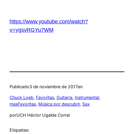
https://www.youtube.com/watch?
v=ygsvRGYu7WM
Publicado
3 de noviembre de 2017
en
Chuck Loeb
, 
Favoritas
, 
Guitarra
, 
Instrumental
, 
masFavoritas
, 
Música por descubrir
, 
Sax
por
UCH Héctor Ugalde Corral
Etiquetas: