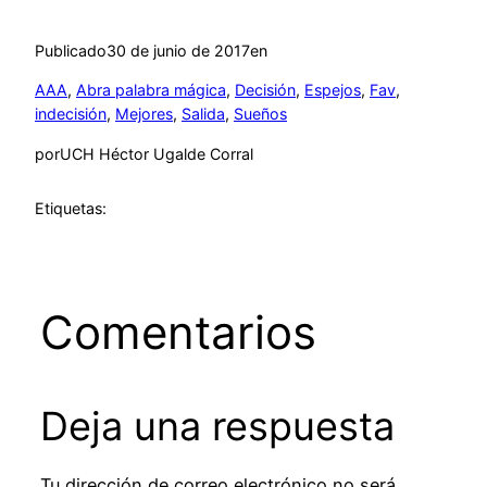
Publicado
30 de junio de 2017
en
AAA
, 
Abra palabra mágica
, 
Decisión
, 
Espejos
, 
Fav
, 
indecisión
, 
Mejores
, 
Salida
, 
Sueños
por
UCH Héctor Ugalde Corral
Etiquetas:
Comentarios
Deja una respuesta
Tu dirección de correo electrónico no será