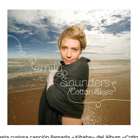
sta curiosa canción llamada «Xibaba» del álbum «Cott