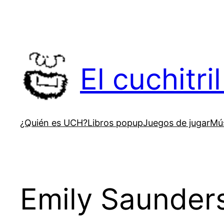
Saltar
al
contenido
El cuchitr
¿Quién es UCH?
Libros popup
Juegos de jugar
Mús
Emily Saunder