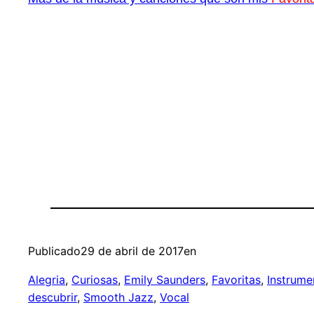
Publicado
29 de abril de 2017
en
Alegria
, 
Curiosas
, 
Emily Saunders
, 
Favoritas
, 
Instrume
descubrir
, 
Smooth Jazz
, 
Vocal