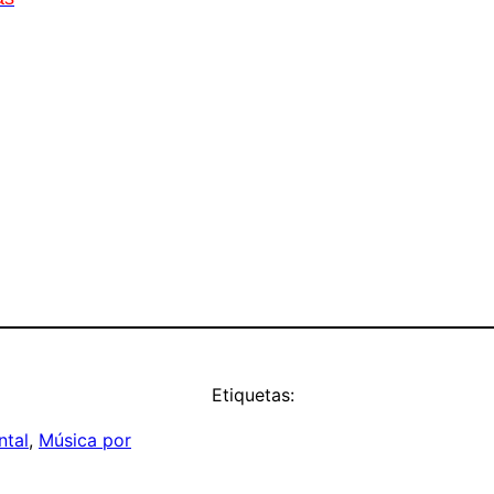
Etiquetas:
ntal
, 
Música por