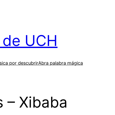
il de UCH
ica por descubrir
Abra palabra mágica
s – Xibaba