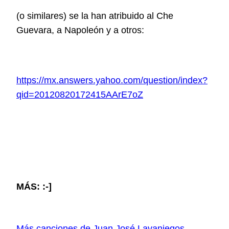
(o similares)
se la han atribuido al Che
Guevara, a Napoleón y a otros:
https://mx.answers.yahoo.com/question/index?
qid=20120820172415AArE7oZ
MÁS: :-]
Más canciones de Juan José Lavaniegos