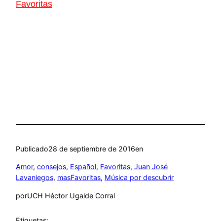
Favoritas
Publicado
28 de septiembre de 2016
en
Amor
, 
consejos
, 
Español
, 
Favoritas
, 
Juan José
Lavaniegos
, 
masFavoritas
, 
Música por descubrir
por
UCH Héctor Ugalde Corral
Etiquetas: