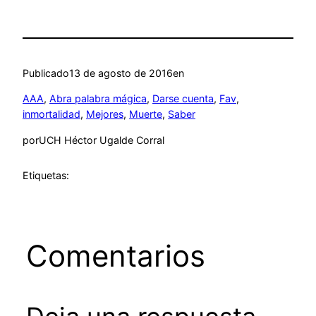
Publicado
13 de agosto de 2016
en
AAA
, 
Abra palabra mágica
, 
Darse cuenta
, 
Fav
, 
inmortalidad
, 
Mejores
, 
Muerte
, 
Saber
por
UCH Héctor Ugalde Corral
Etiquetas:
Comentarios