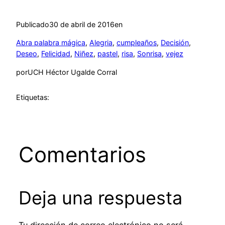
Publicado
30 de abril de 2016
en
Abra palabra mágica
, 
Alegria
, 
cumpleaños
, 
Decisión
, 
Deseo
, 
Felicidad
, 
Niñez
, 
pastel
, 
risa
, 
Sonrisa
, 
vejez
por
UCH Héctor Ugalde Corral
Etiquetas:
Comentarios
Deja una respuesta