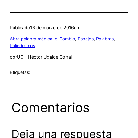
Publicado
16 de marzo de 2016
en
Abra palabra mágica
, 
el Cambio
, 
Espejos
, 
Palabras
, 
Palíndromos
por
UCH Héctor Ugalde Corral
Etiquetas:
Comentarios
Deja una respuesta