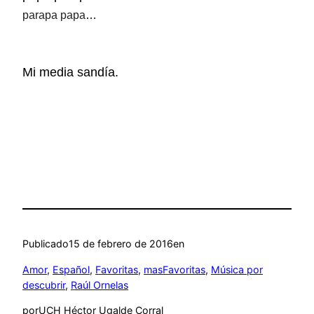
parapa papa
…
Mi media sandía.
Publicado
15 de febrero de 2016
en
Amor
, 
Español
, 
Favoritas
, 
masFavoritas
, 
Música por
descubrir
, 
Raúl Ornelas
por
UCH Héctor Ugalde Corral