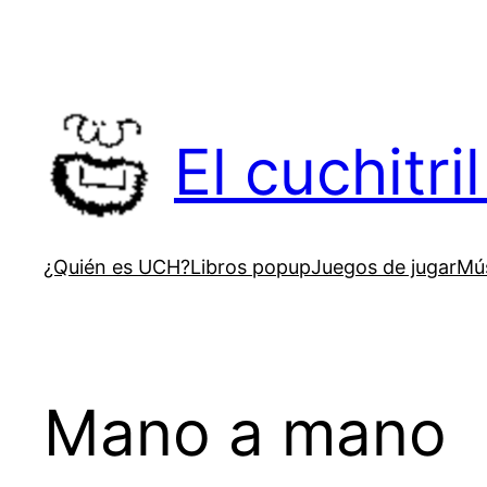
Saltar
al
contenido
El cuchitr
¿Quién es UCH?
Libros popup
Juegos de jugar
Mús
Mano a mano