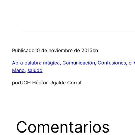
Publicado
10 de noviembre de 2015
en
Abra palabra mágica
, 
Comunicación
, 
Confusiones
, 
el
Mano
, 
saludo
por
UCH Héctor Ugalde Corral
Comentarios