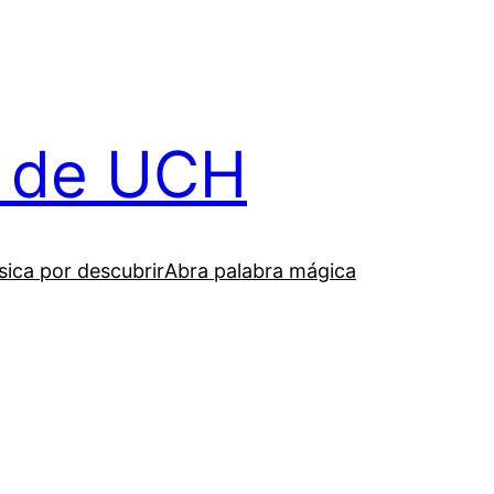
il de UCH
ica por descubrir
Abra palabra mágica