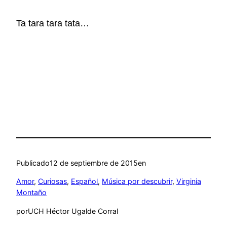
Ta tara tara tata…
Publicado
12 de septiembre de 2015
en
Amor
, 
Curiosas
, 
Español
, 
Música por descubrir
, 
Virginia
Montaño
por
UCH Héctor Ugalde Corral