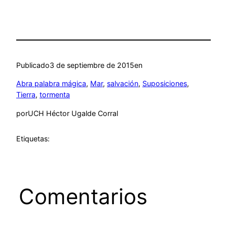
Publicado
3 de septiembre de 2015
en
Abra palabra mágica
, 
Mar
, 
salvación
, 
Suposiciones
, 
Tierra
, 
tormenta
por
UCH Héctor Ugalde Corral
Etiquetas:
Comentarios