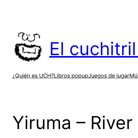
Saltar
al
contenido
El cuchitr
¿Quién es UCH?
Libros popup
Juegos de jugar
Mús
Yiruma – River 