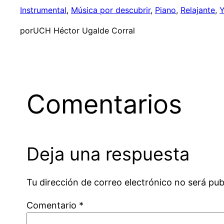
Instrumental
, 
Música por descubrir
, 
Piano
, 
Relajante
, 
Y
por
UCH Héctor Ugalde Corral
Comentarios
Deja una respuesta
Tu dirección de correo electrónico no será pub
Comentario
*