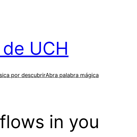
il de UCH
ica por descubrir
Abra palabra mágica
flows in you