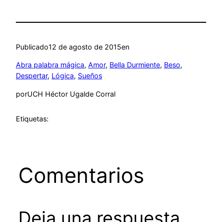
Publicado
12 de agosto de 2015
en
Abra palabra mágica
, 
Amor
, 
Bella Durmiente
, 
Beso
, 
Despertar
, 
Lógica
, 
Sueños
por
UCH Héctor Ugalde Corral
Etiquetas:
Comentarios
Deja una respuesta