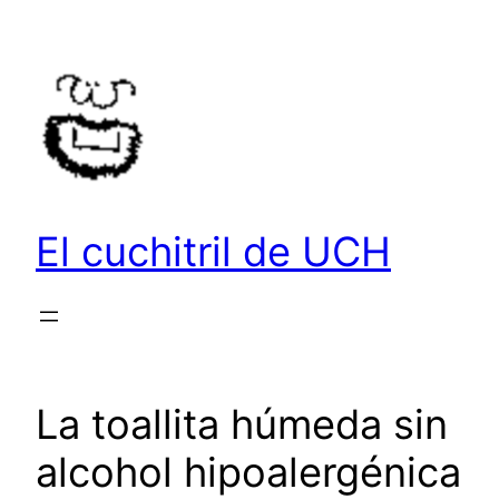
Saltar
al
contenido
El cuchitril de UCH
La toallita húmeda sin
alcohol hipoalergénica