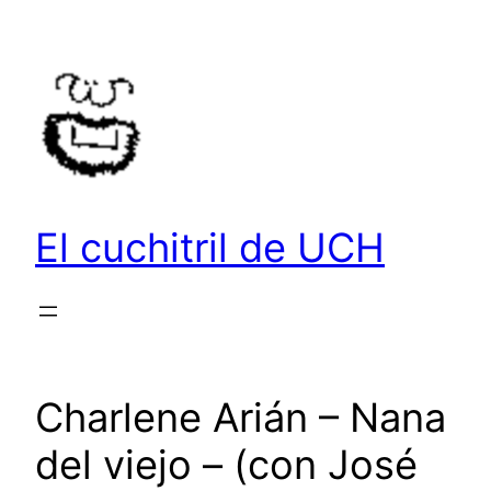
Saltar
al
contenido
El cuchitril de UCH
Charlene Arián – Nana
del viejo – (con José