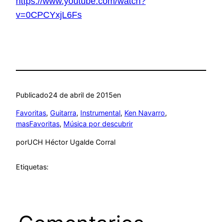
https://www.youtube.com/watch?
v=0CPCYxjL6Fs
Publicado
24 de abril de 2015
en
Favoritas
, 
Guitarra
, 
Instrumental
, 
Ken Navarro
, 
masFavoritas
, 
Música por descubrir
por
UCH Héctor Ugalde Corral
Etiquetas: