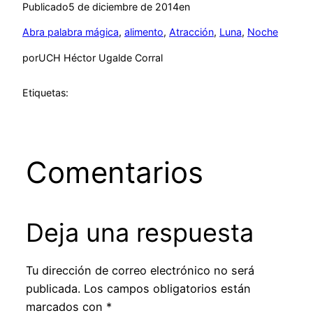
Publicado
5 de diciembre de 2014
en
Abra palabra mágica
, 
alimento
, 
Atracción
, 
Luna
, 
Noche
por
UCH Héctor Ugalde Corral
Etiquetas:
Comentarios
Deja una respuesta
Tu dirección de correo electrónico no será
publicada.
Los campos obligatorios están
marcados con
*