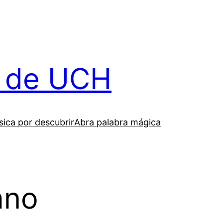
il de UCH
ica por descubrir
Abra palabra mágica
ano