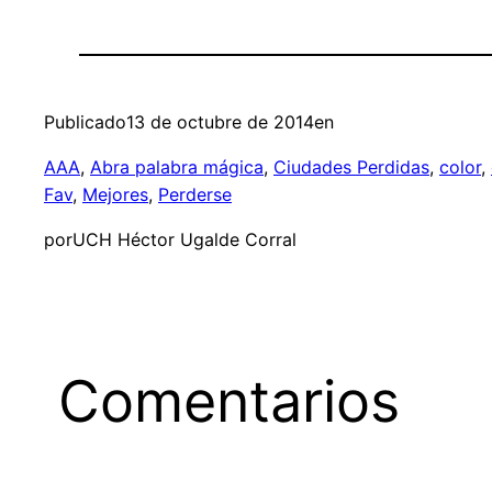
Publicado
13 de octubre de 2014
en
AAA
, 
Abra palabra mágica
, 
Ciudades Perdidas
, 
color
, 
Fav
, 
Mejores
, 
Perderse
por
UCH Héctor Ugalde Corral
Comentarios