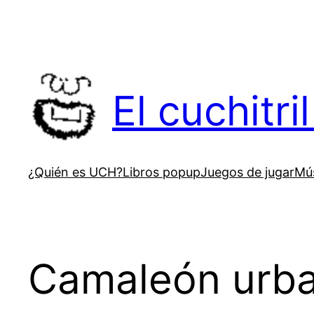
Saltar
al
contenido
El cuchitr
¿Quién es UCH?
Libros popup
Juegos de jugar
Mús
Camaleón urb