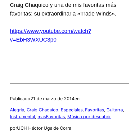
Craig Chaquico y una de mis favoritas más
favoritas: su extraordinaria «Trade Winds».
https://www.youtube.com/watch?
v=EbH3WXUC3p0
Publicado
21 de marzo de 2014
en
Alegria
, 
Craig Chaquico
, 
Especiales
, 
Favoritas
, 
Guitarra
, 
Instrumental
, 
masFavoritas
, 
Música por descubrir
por
UCH Héctor Ugalde Corral