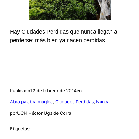
Hay Ciudades Perdidas que nunca llegan a
perderse; más bien ya nacen perdidas.
Publicado
12 de febrero de 2014
en
Abra palabra mágica
, 
Ciudades Perdidas
, 
Nunca
por
UCH Héctor Ugalde Corral
Etiquetas: