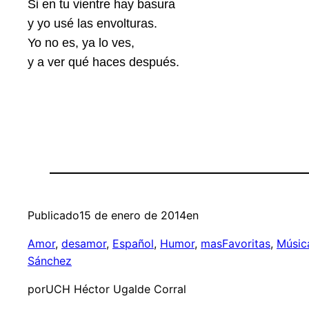
Si en tu vientre hay basura
y yo usé las envolturas.
Yo no es, ya lo ves,
y a ver qué haces después.
Publicado
15 de enero de 2014
en
Amor
, 
desamor
, 
Español
, 
Humor
, 
masFavoritas
, 
Músic
Sánchez
por
UCH Héctor Ugalde Corral