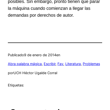
posibles. Sin embargo, pronto tienen que parar
la máquina cuando comienzan a llegar las
demandas por derechos de autor.
Publicado
9 de enero de 2014
en
Abra palabra mágica
, 
Escribir
, 
Fav
, 
Literatura
, 
Problemas
por
UCH Héctor Ugalde Corral
Etiquetas: