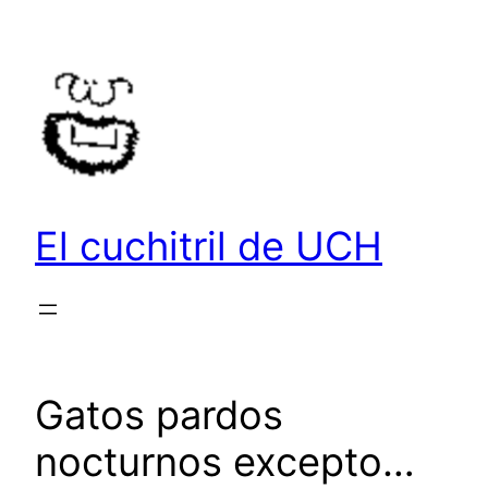
Saltar
al
contenido
El cuchitril de UCH
Gatos pardos
nocturnos excepto…