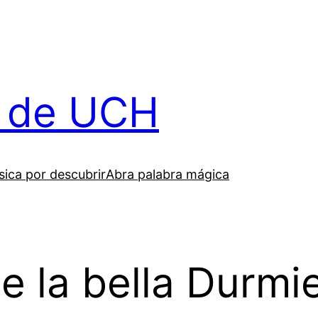
il de UCH
ica por descubrir
Abra palabra mágica
 la bella Durmi