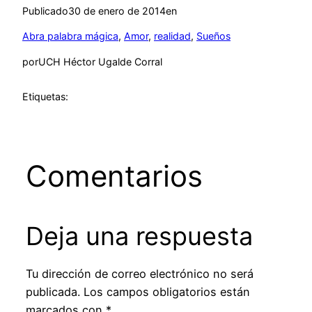
Publicado
30 de enero de 2014
en
Abra palabra mágica
, 
Amor
, 
realidad
, 
Sueños
por
UCH Héctor Ugalde Corral
Etiquetas:
Comentarios
Deja una respuesta
Tu dirección de correo electrónico no será
publicada.
Los campos obligatorios están
marcados con
*