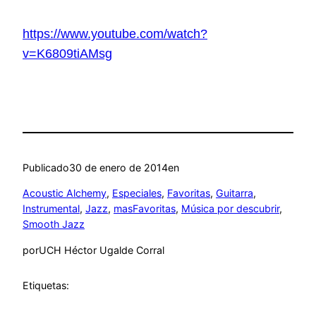
https://www.youtube.com/watch?
v=K6809tiAMsg
Publicado
30 de enero de 2014
en
Acoustic Alchemy
, 
Especiales
, 
Favoritas
, 
Guitarra
, 
Instrumental
, 
Jazz
, 
masFavoritas
, 
Música por descubrir
, 
Smooth Jazz
por
UCH Héctor Ugalde Corral
Etiquetas: