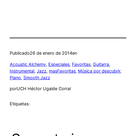
Publicado
26 de enero de 2014
en
Acoustic Alchemy
, 
Especiales
, 
Favoritas
, 
Guitarra
, 
Instrumental
, 
Jazz
, 
masFavoritas
, 
Música por descubrir
, 
Piano
, 
Smooth Jazz
por
UCH Héctor Ugalde Corral
Etiquetas: