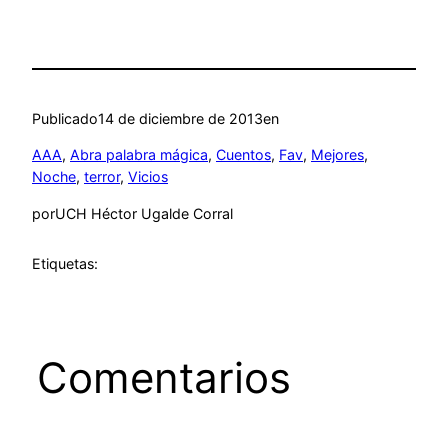
Publicado
14 de diciembre de 2013
en
AAA
, 
Abra palabra mágica
, 
Cuentos
, 
Fav
, 
Mejores
, 
Noche
, 
terror
, 
Vicios
por
UCH Héctor Ugalde Corral
Etiquetas:
Comentarios