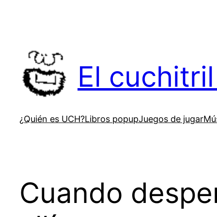
Saltar
al
contenido
El cuchitr
¿Quién es UCH?
Libros popup
Juegos de jugar
Mús
Cuando desper