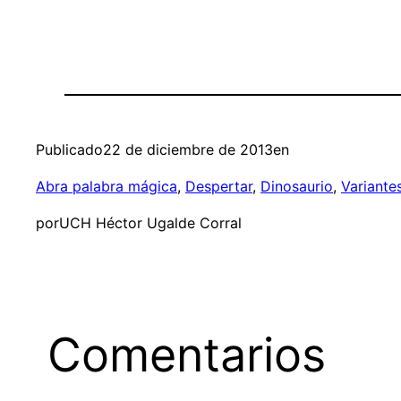
Publicado
22 de diciembre de 2013
en
Abra palabra mágica
, 
Despertar
, 
Dinosaurio
, 
Variante
por
UCH Héctor Ugalde Corral
Comentarios