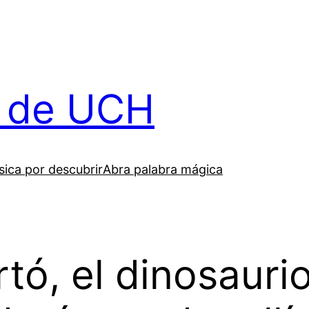
il de UCH
ica por descubrir
Abra palabra mágica
ó, el dinosauri