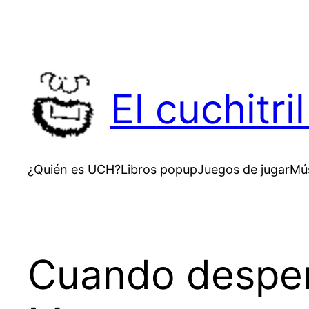
Saltar
al
contenido
El cuchitr
¿Quién es UCH?
Libros popup
Juegos de jugar
Mús
Cuando despert