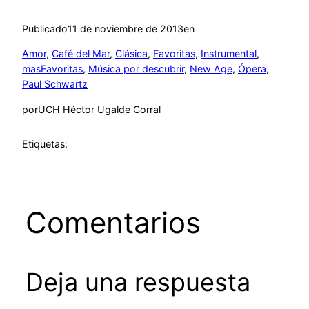
Publicado
11 de noviembre de 2013
en
Amor
, 
Café del Mar
, 
Clásica
, 
Favoritas
, 
Instrumental
, 
masFavoritas
, 
Música por descubrir
, 
New Age
, 
Ópera
, 
Paul Schwartz
por
UCH Héctor Ugalde Corral
Etiquetas:
Comentarios
Deja una respuesta