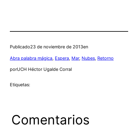
Publicado
23 de noviembre de 2013
en
Abra palabra mágica
, 
Espera
, 
Mar
, 
Nubes
, 
Retorno
por
UCH Héctor Ugalde Corral
Etiquetas:
Comentarios