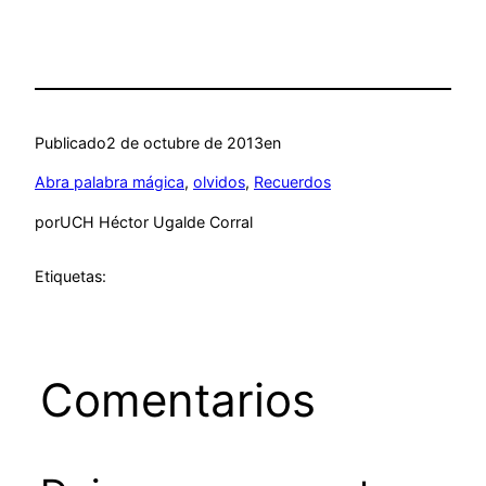
Publicado
2 de octubre de 2013
en
Abra palabra mágica
, 
olvidos
, 
Recuerdos
por
UCH Héctor Ugalde Corral
Etiquetas:
Comentarios