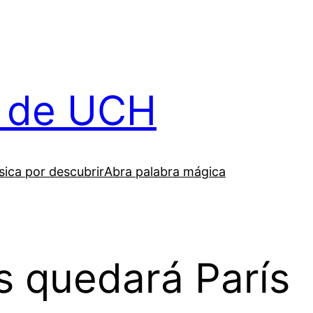
il de UCH
ica por descubrir
Abra palabra mágica
s quedará París