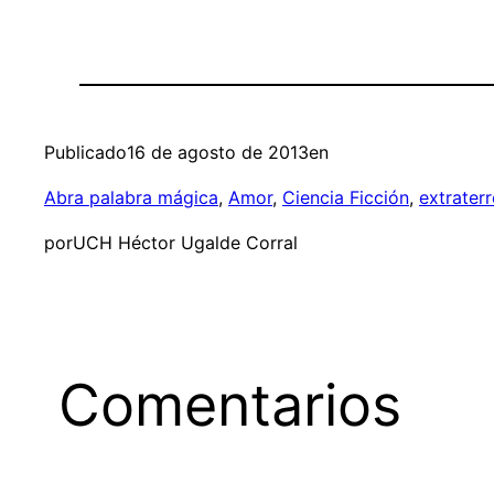
Publicado
16 de agosto de 2013
en
Abra palabra mágica
, 
Amor
, 
Ciencia Ficción
, 
extraterr
por
UCH Héctor Ugalde Corral
Comentarios