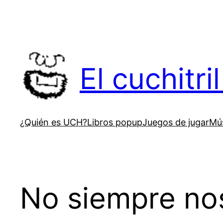
Saltar
al
contenido
El cuchitr
¿Quién es UCH?
Libros popup
Juegos de jugar
Mús
No siempre no