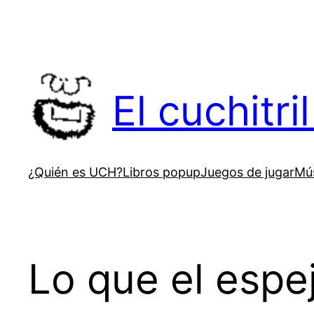
Saltar
al
contenido
El cuchitr
¿Quién es UCH?
Libros popup
Juegos de jugar
Mús
Lo que el espej