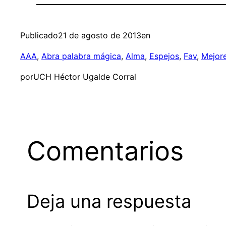
Publicado
21 de agosto de 2013
en
AAA
, 
Abra palabra mágica
, 
Alma
, 
Espejos
, 
Fav
, 
Mejor
por
UCH Héctor Ugalde Corral
Comentarios
Deja una respuesta