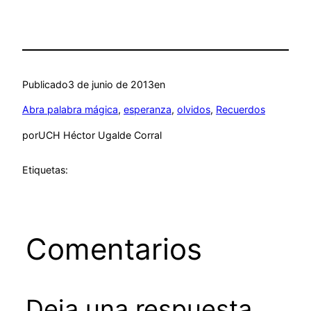
Publicado
3 de junio de 2013
en
Abra palabra mágica
, 
esperanza
, 
olvidos
, 
Recuerdos
por
UCH Héctor Ugalde Corral
Etiquetas:
Comentarios
Deja una respuesta